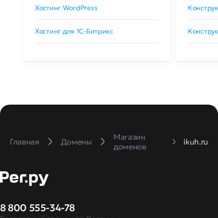
Хостинг WordPress
Конструк
Хостинг для 1C-Битрикс
Конструк
Магазин
Главная
Домены
ikuh.ru
доменов
8 800 555-34-78